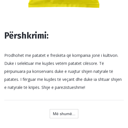
P
ë
rshkrimi:
Prodhohet me patatet e freskëta që kompania jonë i kultivon.
Duke i selektuar me kujdes vetëm patatet cilësore. Të
përpunuara pa konservans duke e ruajtur shijen natyrale të
patates. I fërguar me kujdes të veçant dhe duke ia shtuar shijen
e natyrale të kripës. Shije e parezistueshme!
Më shumë...