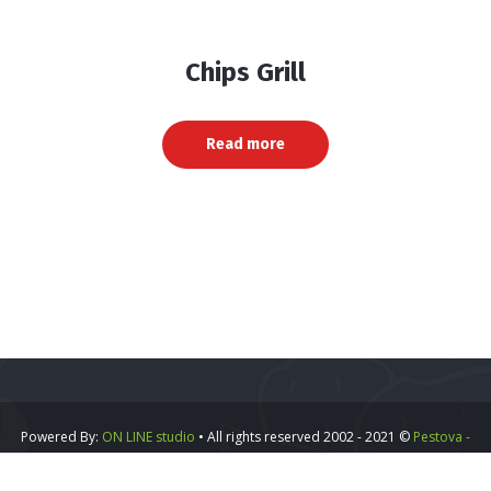
Chips Grill
Read more
Powered By:
ON LINE studio
• All rights reserved 2002 - 2021 ©
Pestova -
Vipa